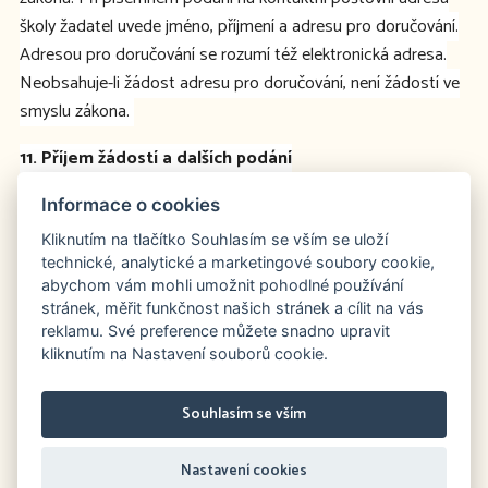
školy žadatel uvede jméno, příjmení a adresu pro doručování.
Adresou pro doručování se rozumí též elektronická adresa.
Neobsahuje-li žádost adresu pro doručování, není žádostí ve
smyslu zákona.
11. Příjem žádostí a dalších podání
Podat žádost či stížnost, předložit návrh, podnět či jiné
Informace o cookies
dožádání lze prostřednictvím kanceláře školy na adrese
Kliknutím na tlačítko Souhlasím se vším se uloží
Komenského 4, Prostějov, a to buď písemně, nebo v úředních
technické, analytické a marketingové soubory cookie,
hodinách ústně po předchozí domluvě.
abychom vám mohli umožnit pohodlné používání
stránek, měřit funkčnost našich stránek a cílit na vás
12. Opravné prostředky
reklamu. Své preference můžete snadno upravit
kliknutím na Nastavení souborů cookie.
13. Popisy postupů – návody pro řešení životních situací
Souhlasím se vším
Návody pro řešení životních situací souvisejících se
vzděláváním ve školách:
Nastavení cookies
http://portal.gov.cz/portal/obcan/situace/196/20114