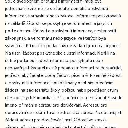
Sb., o svobodném přístupu k informacím, musí být
jednoznačně zřejmé, že se žadatel domáhá poskytnutí
informace ve smyslu tohoto zákona. Informace poskytovaná
na základě žádosti se poskytuje ve formátech a jazycích
podle obsahu žádosti o poskytnutí informace, nestanoví-li
zákon jinak, a ve formátu nebo jazyce, ve kterých byla
vytvořena. Při ústním podání uvede žadatel jméno a příjmení.
Na ústní žádost poskytne škola ústní informaci. Není-li na
ústně podanou žádost informace poskytnuta nebo
nepovažuje-li žadatel ústně podanou informaci za dostačující,
je třeba, aby žadatel podal žádost písemně. Písemné žádosti
o poskytnutí informace jsou přijímány osobním předáním
žádosti na sekretariátu školy, poštou nebo prostřednictvím
elektronických komunikací. Při podání e-mailem žadatel uvede
jméno, příjmení a adresu pro doručování. Adresou pro
doručování se rozumí také elektronická adresa. Neobsahuje-li
žádost adresu pro doručování, není žádostí ve smyslu
zákona. Při písemném podání na kontaktní poštovní adresu