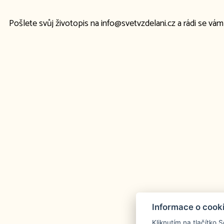
Pošlete svůj životopis na info@svetvzdelani.cz a rádi se vá
Informace o cook
Kliknutím na tlačítko 