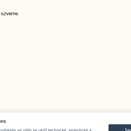
m ozveme.
ies
Sou
Souhlasím se vším se uloží technické, analytické a