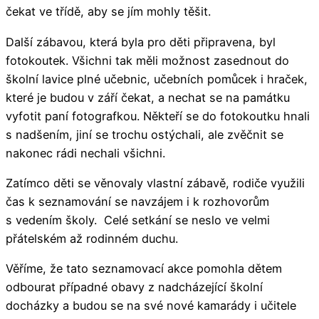
čekat ve třídě, aby se jím mohly těšit.
Další zábavou, která byla pro děti připravena, byl
fotokoutek. Všichni tak měli možnost zasednout do
školní lavice plné učebnic, učebních pomůcek i hraček,
které je budou v září čekat, a nechat se na památku
vyfotit paní fotografkou. Někteří se do fotokoutku hnali
s nadšením, jiní se trochu ostýchali, ale zvěčnit se
nakonec rádi nechali všichni.
Zatímco děti se věnovaly vlastní zábavě, rodiče využili
čas k seznamování se navzájem i k rozhovorům
s vedením školy. Celé setkání se neslo ve velmi
přátelském až rodinném duchu.
Věříme, že tato seznamovací akce pomohla dětem
odbourat případné obavy z nadcházející školní
docházky a budou se na své nové kamarády i učitele