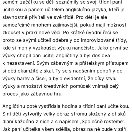
samém začátku se děti seznámily se svojí třídní paní
učitelkou a panem učitelem anglického jazyka, kteří je
slavnostně přivítali ve své třídě. Pro děti je ale
samozřejmě mnohem zajímavější, pokud mají možnost
zkoušet v praxi nové věci. Po krátké úvodní řeči se
proto se svými učiteli odebraly do improvizované třídy,
kde si mohly vyzkoušet výuku nanečisto. Jako první se
výuky chopil pan učitel angličtiny a byl doslova
k nezastavení. Svým zábavným a přátelským přístupem
si děti okamžitě získal. Ty se s nadšením ponořily do
výuky barev a čísel, a bylo evidentní, že díky stylu
výuky a množství kreativních pomůcek vnímají celý
proces jako zábavnou hru.
Angličtinu poté vystřídala hodina s třídní paní učitelkou.
S ní děti vytvořily velký obraz stromu složený z otisků
dlaní každého z nich a s nápisem „Společně rosteme“.
Jak paní učitelka všem sdělila, obraz na ně bude v září