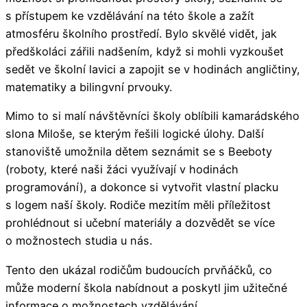
s přístupem ke vzdělávání na této škole a zažít
atmosféru školního prostředí. Bylo skvělé vidět, jak
předškoláci zářili nadšením, když si mohli vyzkoušet
sedět ve školní lavici a zapojit se v hodinách angličtiny,
matematiky a bilingvní prvouky.
Mimo to si malí návštěvníci školy oblíbili kamarádského
slona Miloše, se kterým řešili logické úlohy. Další
stanoviště umožnila dětem seznámit se s Beeboty
(roboty, které naši žáci využívají v hodinách
programování), a dokonce si vytvořit vlastní placku
s logem naší školy. Rodiče mezitím měli příležitost
prohlédnout si učební materiály a dozvědět se více
o možnostech studia u nás.
Tento den ukázal rodičům budoucích prvňáčků, co
může moderní škola nabídnout a poskytl jim užitečné
informace o možnostech vzdělávání.