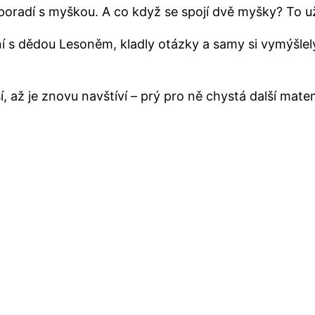
o poradí s myškou. A co když se spojí dvě myšky? To u
ní s dědou Lesoněm, kladly otázky a samy si vymýšlel
ší, až je znovu navštíví – prý pro ně chystá další mat