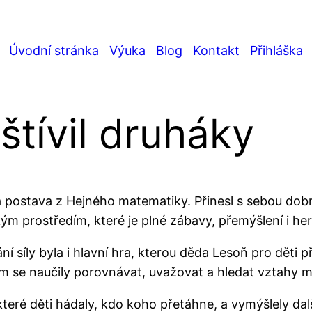
Úvodní stránka
Výuka
Blog
Kontakt
Přihláška
tívil druháky
á postava z Hejného matematiky. Přinesl s sebou dobr
m prostředím, které je plné zábavy, přemýšlení i her
 síly byla i hlavní hra, kterou děda Lesoň pro děti př
em se naučily porovnávat, uvažovat a hledat vztahy m
 které děti hádaly, kdo koho přetáhne, a vymýšlely da