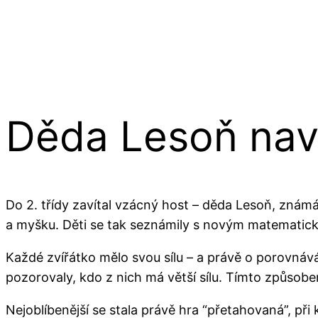
Děda Lesoň navš
Do 2. třídy zavítal vzácný host – děda Lesoň, znám
a myšku. Děti se tak seznámily s novým matematický
Každé zvířátko mělo svou sílu – a právě o porovnávání
pozorovaly, kdo z nich má větší sílu. Tímto způsob
Nejoblíbenější se stala právě hra “přetahovaná”, při