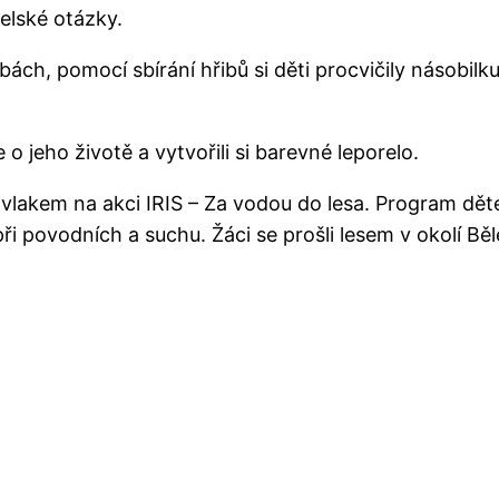
telské otázky.
ch, pomocí sbírání hřibů si děti procvičily násobilk
o jeho životě a vytvořili si barevné leporelo.
ami vlakem na akci IRIS – Za vodou do lesa. Program dě
ři povodních a suchu. Žáci se prošli lesem v okolí Běl