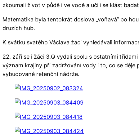
zkoumali život v půdě i ve vodě a učili se klást bada
Matematika byla tentokrát doslova „voňavá“ po houbá
druzích hub.
K svátku svatého Václava žáci vyhledávali informace 
22. září se i žáci 3.Q vydali spolu s ostatními tříd
význam krajiny při zadržování vody i to, co se děje p
vybudované retenční nádrže.