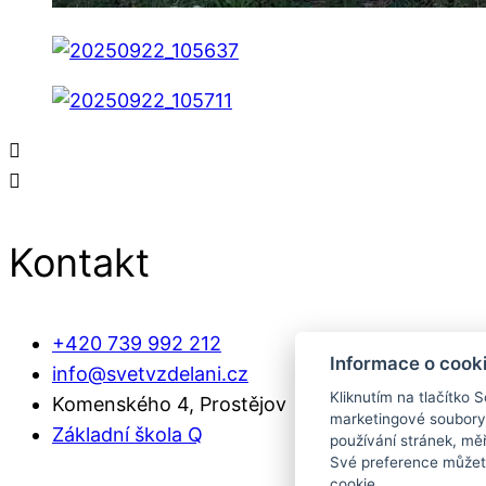
Kontakt
+420 739 992 212
Informace o cook
info@svetvzdelani.cz
Kliknutím na tlačítko 
Komenského 4, Prostějov​
marketingové soubory
Základní škola Q
používání stránek, měř
Své preference můžete
cookie.