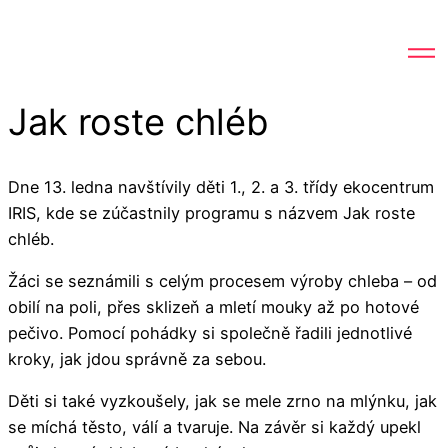
Jak roste chléb
Dne 13. ledna navštívily děti 1., 2. a 3. třídy ekocentrum
IRIS, kde se zúčastnily programu s názvem Jak roste
chléb.
Žáci se seznámili s celým procesem výroby chleba – od
obilí na poli, přes sklizeň a mletí mouky až po hotové
pečivo. Pomocí pohádky si společně řadili jednotlivé
kroky, jak jdou správně za sebou.
Děti si také vyzkoušely, jak se mele zrno na mlýnku, jak
se míchá těsto, válí a tvaruje. Na závěr si každý upekl