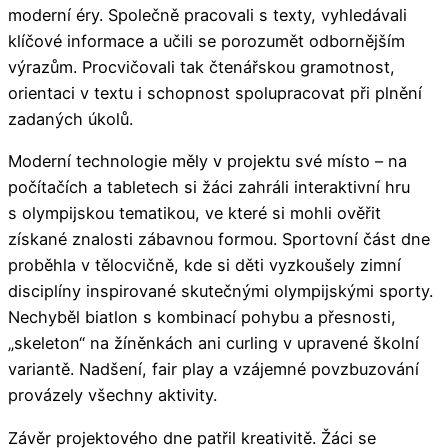
moderní éry. Společně pracovali s texty, vyhledávali
klíčové informace a učili se porozumět odbornějším
výrazům. Procvičovali tak čtenářskou gramotnost,
orientaci v textu i schopnost spolupracovat při plnění
zadaných úkolů.
Moderní technologie měly v projektu své místo – na
počítačích a tabletech si žáci zahráli interaktivní hru
s olympijskou tematikou, ve které si mohli ověřit
získané znalosti zábavnou formou. Sportovní část dne
proběhla v tělocvičně, kde si děti vyzkoušely zimní
disciplíny inspirované skutečnými olympijskými sporty.
Nechyběl biatlon s kombinací pohybu a přesnosti,
„skeleton“ na žíněnkách ani curling v upravené školní
variantě. Nadšení, fair play a vzájemné povzbuzování
provázely všechny aktivity.
Závěr projektového dne patřil kreativitě. Žáci se