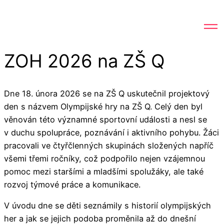
ZOH 2026 na ZŠ Q
Dne 18. února 2026 se na ZŠ Q uskutečnil projektový
den s názvem Olympijské hry na ZŠ Q. Celý den byl
věnován této významné sportovní události a nesl se
v duchu spolupráce, poznávání i aktivního pohybu. Žáci
pracovali ve čtyřčlenných skupinách složených napříč
všemi třemi ročníky, což podpořilo nejen vzájemnou
pomoc mezi staršími a mladšími spolužáky, ale také
rozvoj týmové práce a komunikace.
V úvodu dne se děti seznámily s historií olympijských
her a jak se jejich podoba proměnila až do dnešní